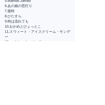
5.Mambo Jambo
6.あの娘の窓灯り
7.籠時
8.ひたすら
9.時は流れても
10.おかめとひょっとこ
11.スウィート・アイスクリーム・サンデ
ー
12.ハイウェイ・ソング
13.LUCY
14.雨はいつか
16.夏の日の想い出(ダンシング・ミュージ
ック)
17.Dance With Me
通販ページ