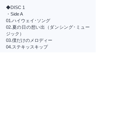
◆DISC 1
・Side A
01.ハイウェイ･ソング
02.夏の日の想い出（ダンシング･ミュー
ジック）
03.僕だけのメロディー
04.ステキッスキップ
・Side B
01.カモン･ベイブ
02.雨はいつか
03.ポテトチップスかじるすりる
04.ムーンライト･パス
通販ページ