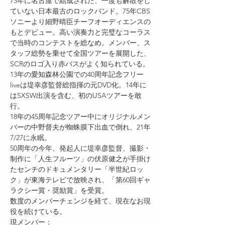
73年に名古屋で結成された、一度も解散をし
ていない日本最古のロックバンド。75年CBS
ソニーより細野晴臣チーフオーディエンスの
もとデビュー。高い演奏力と完璧なコーラス
で当時のコンテストを総なめ。メンバー、ス
タッフ総勢を乗せて全国ツアーを展開した、
SCRのロゴ入り赤バスがよく知られている。
13年の愛知森林公園での40周年記念フリー
liveは堤幸彦監督総指揮の元DVD化。14年に
はSXSW出演を含む、初のUSAツアーを敢
行。
18年の45周年記念ツアー中にオリジナルメン
バーの中野督夫が蜘蛛膜下出血で倒れ、21年
7/27に永眠。
50周年の今年、発起人に堤幸彦監督、撮影・
制作に「人生フルーツ」の伏原健之が手掛け
たセンチのドキュメンタリー「半世紀ロッ
ク」が東海テレビで放映され、「第60回ギャ
ラクシー賞・奨励賞」を受賞。
数度のメンバーチェンジを経て、現在なお現
役を続けている。
現メンバー：