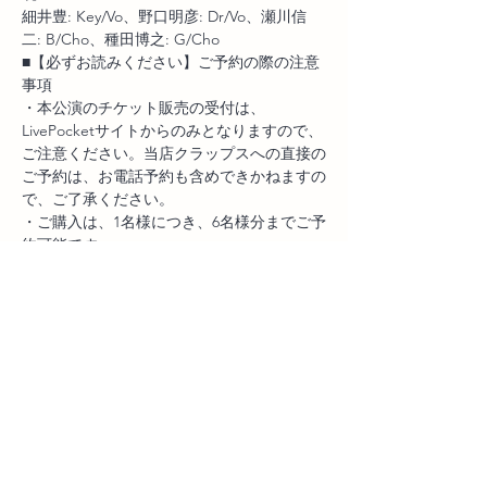
細井豊: Key/Vo、野口明彦: Dr/Vo、瀬川信
二: B/Cho、種田博之: G/Cho
■【必ずお読みください】ご予約の際の注意
事項
・本公演のチケット販売の受付は、
LivePocketサイトからのみとなりますので、
ご注意ください。当店クラップスへの直接の
ご予約は、お電話予約も含めできかねますの
で、ご了承ください。
・ご購入は、1名様につき、6名様分までご予
約可能です。
・チケットの販売は先着順となります。売切
次第、販売は終了いたします。（抽選制では
ありません） ・ご購入における手数料（シ
ステム利用料）については、お客様のご負担
とさせていただきます。
・「コンビニ決済」でご購入のお客様はコン
ビニ決済手数料220円税込をお客様のご負担
とさせていただきます。
・チケット代金については、キャンセル（ご
返金）が出来ませんので、この点も特にご注