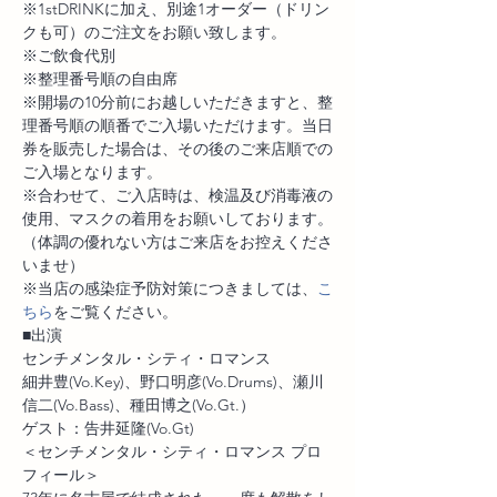
※1stDRINKに加え、別途1オーダー（ドリン
クも可）のご注文をお願い致します。
※ご飲食代別
※整理番号順の自由席
※開場の10分前にお越しいただきますと、整
理番号順の順番でご入場いただけます。当日
券を販売した場合は、その後のご来店順での
ご入場となります。
※合わせて、ご入店時は、検温及び消毒液の
使用、マスクの着用をお願いしております。
（体調の優れない方はご来店をお控えくださ
いませ）
※当店の感染症予防対策につきましては、
こ
ちら
をご覧ください。
■出演
センチメンタル・シティ・ロマンス
細井豊(Vo.Key)、野口明彦(Vo.Drums)、瀬川
信二(Vo.Bass)、種田博之(Vo.Gt.）
ゲスト：告井延隆(Vo.Gt)
＜センチメンタル・シティ・ロマンス プロ
フィール＞