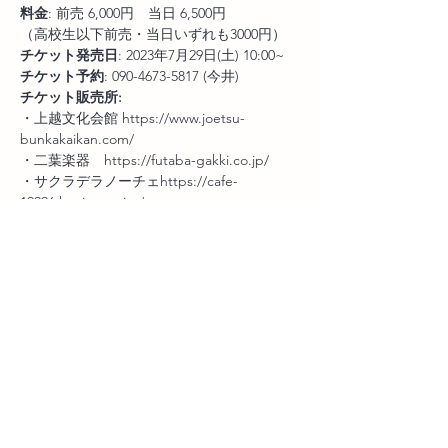
料金
: 前売 6,000円　当日 6,500円
（高校生以下前売・当日いずれも3000円）
チケット発売日
: 2023年7月29日(土) 10:00~
チケット予約
: 090-4673-5817 (今井)
チケット販売所:
・上越文化会館 https://www.joetsu-
bunkakaikan.com/
・二葉楽器　https://futaba-gakki.co.jp/
・サクラデラノーチェhttps://cafe-
19296.business.site/
・ヘヴンズカフェhttps://heavenscafe-
cafe.business.site/
・讃岐うどん房鶴越　http://tsurushiko.net
問い合わせ：
 センチメンタル・シティ・ロ
マンス 50th Anniversary LIVE at 高田世界館 
開催実行委員会
（今井 090-4673-5817）