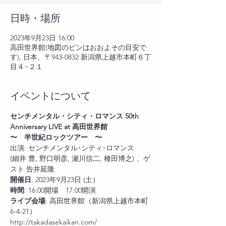
日時・場所
2023年9月23日 16:00
高田世界館(地図のピンはおおよその目安で
す), 日本、〒943-0832 新潟県上越市本町６丁
目４−２１
イベントについて
センチメンタル・シティ・ロマンス 50th 
Anniversary LIVE at 高田世界館
〜　半世紀ロックツアー　〜
出演: センチメンタル･シティ･ロマンス
(細井 豊, 野口明彦, 瀬川信二, 種田博之) 、ゲ
スト 告井延隆
開催日
: 2023年9月23日 (土）
時間
: 16:00開場　17:00開演
ライブ会場
: 高田世界館（新潟県上越市本町
6-4-21）
http://takadasekaikan.com/