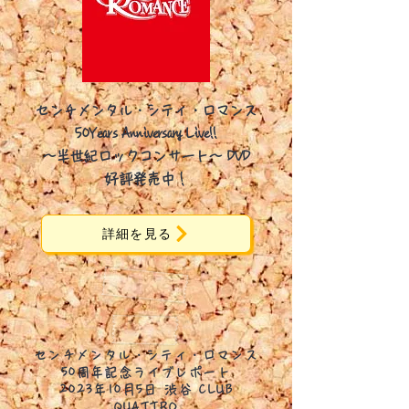
センチメンタル・シティ・ロマンス
50Years Anniversary Live!!
～半世紀ロックコンサート～ DVD
​好評発売中！
詳細を見る
センチメンタル・シティ・ロマンス
50周年記念ライブレポート
2023年10月5日 渋谷 CLUB
QUATTRO